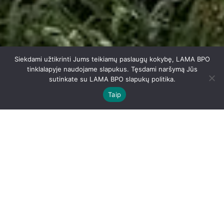
Siekdami užtikrinti Jums teikiamų paslaugų kokybę, LAMA BPO
tinklalapyje naudojame slapukus. Tęsdami naršymą Jūs
sutinkate su LAMA BPO slapukų politika.
Aukštyn
Aukštyn
Taip
PAGRINDINIS PRIĖMIMAS
Prašymų priimti studijuoti į
universitetus ir kolegijas
registravimas
Vidurinio išsilavinimo,
tarptautinių užsienio kalbos
2026-06-01 – 2026-07-23