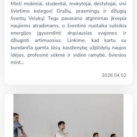
Mieli mokiniai, studentai, mokytojai, dėstytojai, visi
švietimo kolegos! Gražių, prasmingų ir džiugių
šventų Velykų! Tegu pavasario atgimimas įkvepia
naujiems atradimams, o šventinė nuotaika suteikia
energijos įgyvendinti drąsiausias svajones ir
džiuginti artimuosius. Linkime, kad kartu su
bundančia gamta Jūsų kasdienybę užpildytų naujos
idėjos, profesinė sėkmė ir vidinė ramybė, šviesios
mint…
2026 04 02