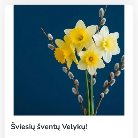
Šviesių šventų Velykų!