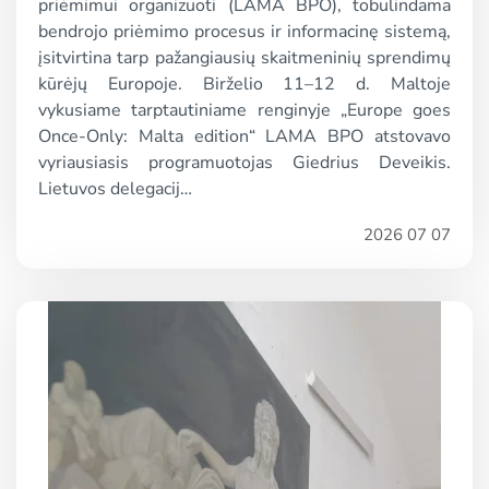
priėmimui organizuoti (LAMA BPO), tobulindama
bendrojo priėmimo procesus ir informacinę sistemą,
įsitvirtina tarp pažangiausių skaitmeninių sprendimų
kūrėjų Europoje. Birželio 11–12 d. Maltoje
vykusiame tarptautiniame renginyje „Europe goes
Once-Only: Malta edition“ LAMA BPO atstovavo
vyriausiasis programuotojas Giedrius Deveikis.
Lietuvos delegacij…
2026 07 07