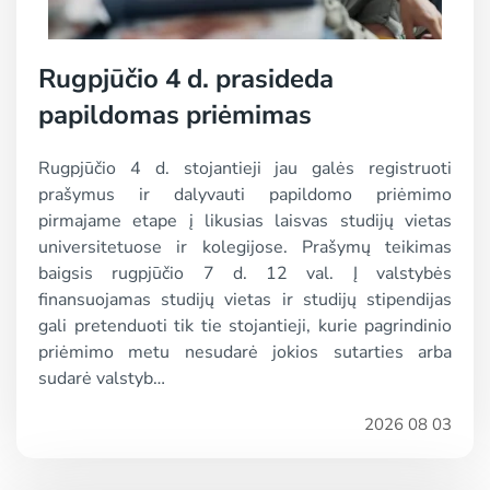
Rugpjūčio 4 d. prasideda
papildomas priėmimas
Rugpjūčio 4 d. stojantieji jau galės registruoti
prašymus ir dalyvauti papildomo priėmimo
pirmajame etape į likusias laisvas studijų vietas
universitetuose ir kolegijose. Prašymų teikimas
baigsis rugpjūčio 7 d. 12 val. Į valstybės
finansuojamas studijų vietas ir studijų stipendijas
gali pretenduoti tik tie stojantieji, kurie pagrindinio
priėmimo metu nesudarė jokios sutarties arba
sudarė valstyb…
2026 08 03