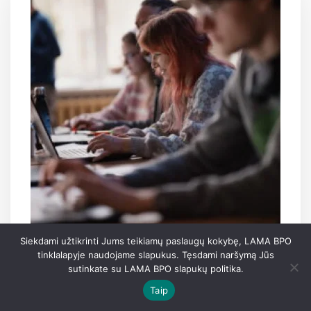
Siekdami užtikrinti Jums teikiamų paslaugų kokybę, LAMA BPO
Jau galima naudotis 2026 m.
tinklalapyje naudojame slapukus. Tęsdami naršymą Jūs
sutinkate su LAMA BPO slapukų politika.
priėmimui skirta konkursinio balo
Taip
skaičiuokle