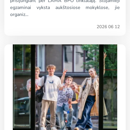
prisijungiant per LAMA BPO tinklalapį. Stojamieji
egzaminai vyksta aukštosiose mokyklose, jie
organiz…
2026 06 12