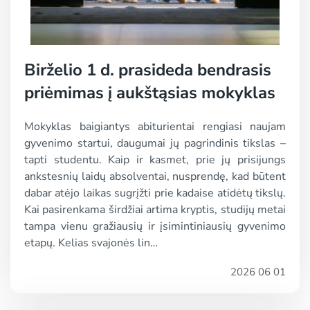
Birželio 1 d. prasideda bendrasis
priėmimas į aukštąsias mokyklas
Mokyklas baigiantys abiturientai rengiasi naujam
gyvenimo startui, daugumai jų pagrindinis tikslas –
tapti studentu. Kaip ir kasmet, prie jų prisijungs
ankstesnių laidų absolventai, nusprendę, kad būtent
dabar atėjo laikas sugrįžti prie kadaise atidėtų tikslų.
Kai pasirenkama širdžiai artima kryptis, studijų metai
tampa vienu gražiausių ir įsimintiniausių gyvenimo
etapų. Kelias svajonės lin…
2026 06 01