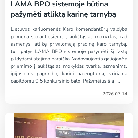
LAMA BPO sistemoje būtina
pažymėti atliktą karinę tarnybą
Lietuvos kariuomenės Karo komendantūrų valdyba
primena stojantiesiems į aukštąsias mokyklas, kad
asmenys, atlikę privalomąją pradinę karo tarnybą,
turi patys LAMA BPO sistemoje pažymėti šį faktą
pildydami stojimo paraišką. Vadovaujantis galiojančia
priėmimo į aukštąsias mokyklas tvarka, asmenims,
įgijusiems pagrindinį karinį parengtumą, skiriama
papildomų 0,5 konkursinio balo. Pažymėjus šią i…
2026 07 14