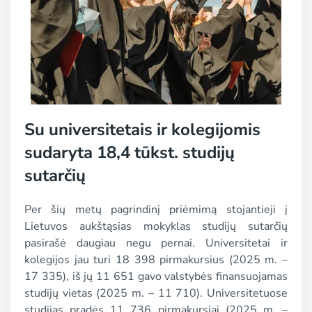
Su universitetais ir kolegijomis
sudaryta 18,4 tūkst. studijų
sutarčių
Per šių metų pagrindinį priėmimą stojantieji į
Lietuvos aukštąsias mokyklas studijų sutarčių
pasirašė daugiau negu pernai. Universitetai ir
kolegijos jau turi 18 398 pirmakursius (2025 m. –
17 335), iš jų 11 651 gavo valstybės finansuojamas
studijų vietas (2025 m. – 11 710). Universitetuose
studijas pradės 11 736 pirmakursiai (2025 m. –