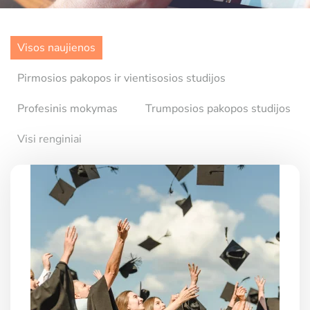
Visos naujienos
Pirmosios pakopos ir vientisosios studijos
Profesinis mokymas
Trumposios pakopos studijos
Visi renginiai