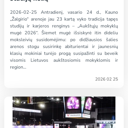
2026-02-25 Antradienį, vasario 24 d., Kauno
„Žalgirio“ arenoje jau 23 kartą vyko tradicija tapęs
studijų ir karjeros renginys – „Aukštųjų mokyklų
mugė 2026“. Šiemet mugė išsiskyrė itin dideliu
moksleivių susidomėjimu: po didžiausios šalies
arenos stogu susirinkę abiturientai ir jaunesnių
klasių mokiniai turėjo progą susipažinti su beveik
visomis Lietuvos aukštosiomis mokyklomis ir
region…
2026 02 25