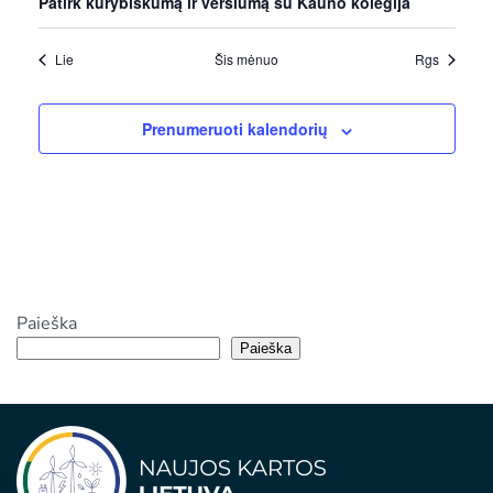
Patirk kūrybiškumą ir verslumą su Kauno kolegija
Lie
Šis mėnuo
Rgs
Prenumeruoti kalendorių
Paieška
Paieška