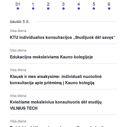
renginiai
renginiai
renginiai
renginiai
renginiai
renginiai
renginiai
5
5
5
5
5
5
5
31
1
2
3
4
5
6
renginiai
renginiai
renginiai
renginiai
renginiai
renginiai
renginiai
sausio 5 d.
Visa diena
KTU individualios konsultacijos „Studijuok dėl savęs“
Visa diena
Edukacijos moksleiviams Kauno kolegijoje
Visa diena
Klausk ir mes atsakysime: individuali nuotolinė
konsultacija apie priėmimą į Kauno kolegiją
Visa diena
Kviečiame moksleivius konsultuotis dėl studijų
VILNIUS TECH
Visa diena