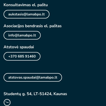
Konsultavimas el. paštu
aukstasis@lamabpo.lt
Asociacijos bendrasis el. paštas
info@lamabpo.lt
Atstovė spaudai
+370 685 91460
atstovas.spaudai@lamabpo.lt
Studentų g. 54, LT-51424, Kaunas