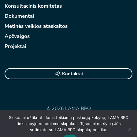
Konsultacinis komitetas
Dokumentai
Metinės veiklos ataskaitos
Apžvalgos
Projektai
Kontaktai
©
2026 LAMA BPO
Siekdami užtikrinti Jums teikiamų paslaugų kokybę, LAMA BPO
Asmens duomenų tvarkymas
tinklalapyje naudojame slapukus. Tęsdami naršymą Jūs
Slapukų politika
sutinkate su LAMA BPO slapukų politika.