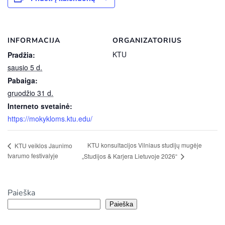
INFORMACIJA
ORGANIZATORIUS
KTU
Pradžia:
sausio 5 d.
Pabaiga:
gruodžio 31 d.
Interneto svetainė:
https://mokykloms.ktu.edu/
KTU konsultacijos Vilniaus studijų mugėje
KTU veiklos Jaunimo
tvarumo festivalyje
„Studijos & Karjera Lietuvoje 2026“
Paieška
Paieška