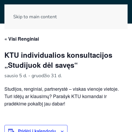
Skip to main content
« Visi Renginiai
KTU individualios konsultacijos
„Studijuok dėl savęs“
sausio 5 d.
-
gruodžio 31 d.
Studijos, renginiai, partnerystė – viskas vienoje vietoje.
Turi idėjų ar klausimų? Parašyk KTU komandai ir
pradėkime pokalbį jau dabar!
Pridėti į kalendorių