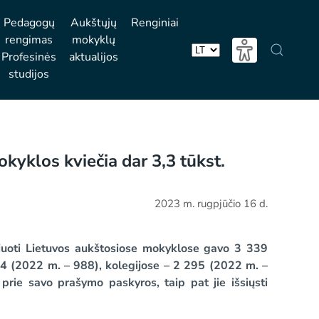
Pedagogų
Aukštųjų
Renginiai
rengimas
mokyklų
Profesinės
aktualijos
Pasirinkite
studijos
kalbą
okyklos kviečia dar 3,3 tūkst.
2023 m. rugpjūčio 16 d.
juoti Lietuvos aukštosiose mokyklose gavo 3 339
44 (2022 m. – 988), kolegijose – 2 295 (2022 m. –
 prie savo prašymo paskyros, taip pat jie išsiųsti