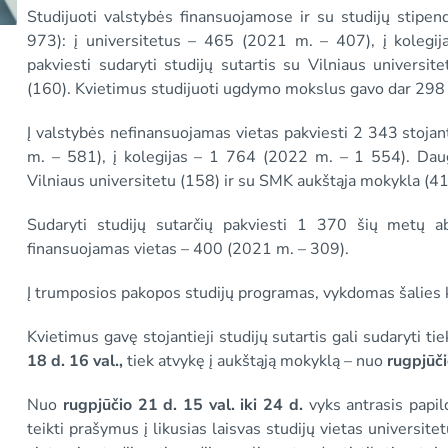
Studijuoti valstybės finansuojamose ir su studijų stip
973): į universitetus – 465 (2021 m. – 407), į kolegi
pakviesti sudaryti studijų sutartis su Vilniaus universite
(160). Kvietimus studijuoti ugdymo mokslus gavo dar 298 s
Į valstybės nefinansuojamas vietas pakviesti 2 343 stojan
m. – 581), į kolegijas – 1 764 (2022 m. – 1 554). Daugi
Vilniaus universitetu (158) ir su SMK aukštąja mokykla (41
Sudaryti studijų sutarčių pakviesti 1 370 šių metų a
finansuojamas vietas – 400 (2021 m. – 309).
Į trumposios pakopos studijų programas, vykdomas šalies k
Kvietimus gavę stojantieji studijų sutartis gali sudaryti t
18 d. 16 val.,
tiek atvykę į aukštąją mokyklą – nuo
rugpjūč
Nuo
rugpjūčio 21 d. 15 val. iki 24 d.
vyks antrasis papi
teikti prašymus į likusias laisvas studijų vietas universite