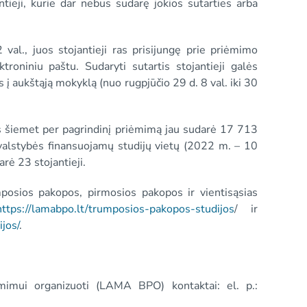
antieji, kurie dar nebus sudarę jokios sutarties arba
 val., juos stojantieji ras prisijungę prie priėmimo
troniniu paštu. Sudaryti sutartis stojantieji galės
 į aukštąją mokyklą (nuo rugpjūčio 29 d. 8 val. iki 30
as šiemet per pagrindinį priėmimą jau sudarė 17 713
 valstybės finansuojamų studijų vietų (2022 m. – 10
rė 23 stojantieji.
mposios pakopos, pirmosios pakopos ir vientisąsias
https://lamabpo.lt/trumposios-pakopos-studijos
/ ir
jos/
.
mimui organizuoti (LAMA BPO) kontaktai: el. p.: