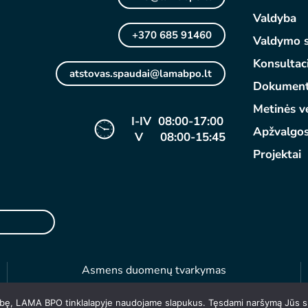
Valdyba
+370 685 91460
Valdymo s
Konsultac
atstovas.spaudai@lamabpo.lt
Dokument
Metinės ve
I-IV 08:00-17:00
Apžvalgo
V 08:00-15:45
Projektai
Asmens duomenų tvarkymas
kybę, LAMA BPO tinklalapyje naudojame slapukus. Tęsdami naršymą Jūs s