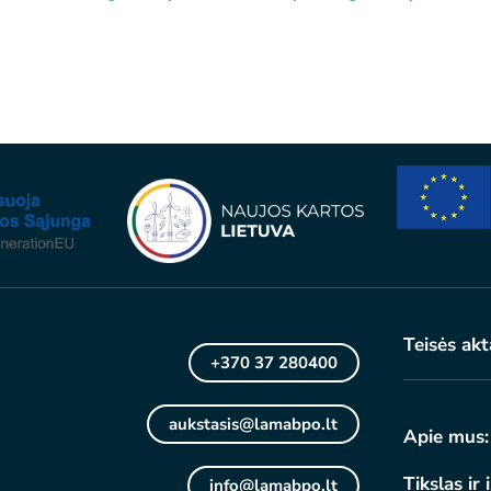
Teisės akt
+370 37 280400
aukstasis@lamabpo.lt
Apie mus:
Tikslas ir 
info@lamabpo.lt