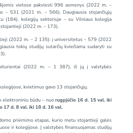
endijomis vietose pakviesti 996 asmenys (2022 m. –
jas – 531 (2021 m. – 566). Daugiausia stojančiųjų
tu (184), kolegijų sektoriuje – su Vilniaus kolegija
tojantieji (2022 m. – 173).
tieji (2022 m. – 2 135): į universitetus – 579 (2022
ausia tokių studijų sutarčių kviečiama sudaryti su
3).
biturientai (2022 m. – 1 387), iš jų į valstybės
olegijose, kvietimus gavo 13 stojančiųjų.
iek elektroniniu būdu – nuo
rugpjūčio 16 d. 15 val. iki
io
17 d. 8 val. iki 18 d. 16 val.
ldomo priėmimo etapas, kurio metu stojantieji galės
tuose ir kolegijose. Į valstybės finansuojamas studijų