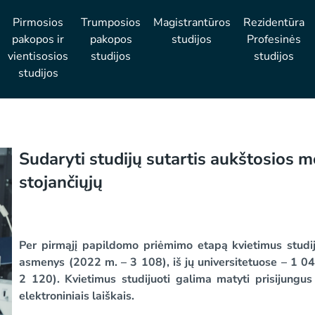
Pirmosios
Trumposios
Magistrantūros
Rezidentūra
pakopos ir
pakopos
studijos
Profesinės
vientisosios
studijos
studijos
studijos
Sudaryti studijų sutartis aukštosios m
stojančiųjų
Per pirmąjį papildomo priėmimo etapą kvietimus studi
asmenys (2022 m. – 3 108), iš jų universitetuose – 1 0
2 120). Kvietimus studijuoti galima matyti prisijungus
elektroniniais laiškais.