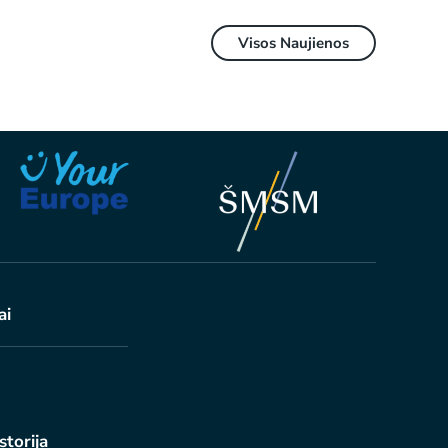
Visos Naujienos
ai
istorija