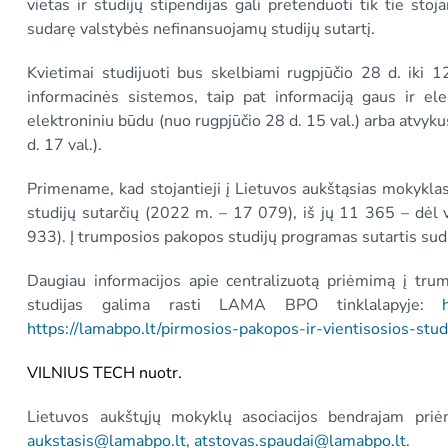
vietas ir studijų stipendijas gali pretenduoti tik tie stoj
sudarę valstybės nefinansuojamų studijų sutartį.
Kvietimai studijuoti bus skelbiami rugpjūčio 28 d. iki 12
informacinės sistemos, taip pat informaciją gaus ir elek
elektroniniu būdu (nuo rugpjūčio 28 d. 15 val.) arba atvykus
d. 17 val.).
Primename, kad stojantieji į Lietuvos aukštąsias mokykl
studijų sutarčių (2022 m. – 17 079), iš jų 11 365 – dėl
933). Į trumposios pakopos studijų programas sutartis suda
Daugiau informacijos apie centralizuotą priėmimą į tru
studijas galima rasti LAMA BPO tinklalapyje:
https://lamabpo.lt/pirmosios-pakopos-ir-vientisosios-studi
VILNIUS TECH nuotr.
Lietuvos aukštųjų mokyklų asociacijos bendrajam priė
aukstasis@lamabpo.lt
,
atstovas.spaudai@lamabpo.lt
.