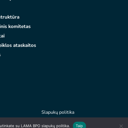
truktūra
inis komitetas
ai
iklos ataskaitos
s
Slapukų politika
utinkate su LAMA BPO slapukų politika.
Taip