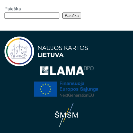
Paieška
Paieška