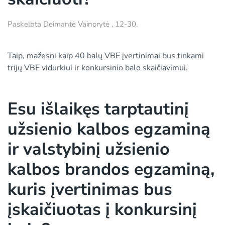
Paskelbta
Deimantė Vainorytė
,
12-30
.
Taip, mažesni kaip 40 balų VBE įvertinimai bus tinkami
trijų VBE vidurkiui ir konkursinio balo skaičiavimui.
Esu išlaikęs tarptautinį
užsienio kalbos egzaminą
ir valstybinį užsienio
kalbos brandos egzaminą,
kuris įvertinimas bus
įskaičiuotas į konkursinį