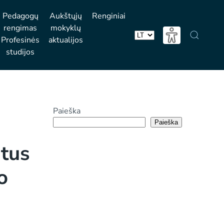
Pedagogų
Aukštųjų
Renginiai
rengimas
mokyklų
Profesinės
aktualijos
Pasirinkite
studijos
kalbą
Paieška
Paieška
ntus
o