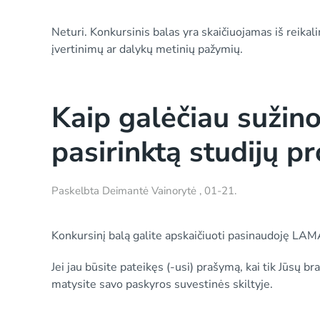
Neturi. Konkursinis balas yra skaičiuojamas iš reik
įvertinimų ar dalykų metinių pažymių.
Kaip galėčiau sužino
pasirinktą studijų 
Paskelbta
Deimantė Vainorytė
,
01-21
.
Konkursinį balą galite apskaičiuoti pasinaudoję LA
Jei jau būsite pateikęs (-usi) prašymą, kai tik Jūsų 
matysite savo paskyros suvestinės skiltyje.