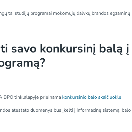
alingų tai studijų programai mokomųjų dalykų brandos egzaminų
ti savo konkursinį balą į
programą?
MA BPO tinklalapyje prieinama
konkursinio balo skaičiuokle
.
brandos atestato duomenys bus įkelti į informacinę sistemą, bal