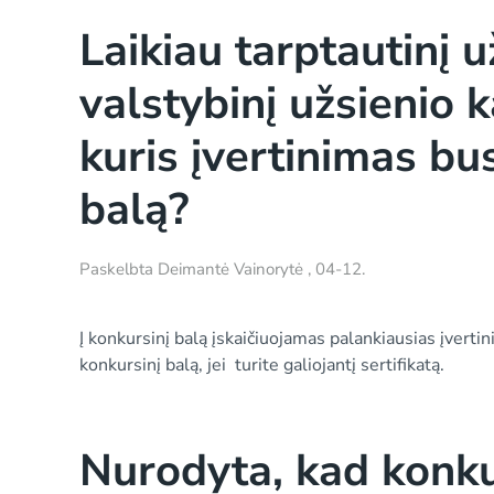
Laikiau tarptautinį 
valstybinį užsienio
kuris įvertinimas bu
balą?
Paskelbta
Deimantė Vainorytė
,
04-12
.
Į konkursinį balą įskaičiuojamas palankiausias įverti
konkursinį balą, jei turite galiojantį sertifikatą.
Nurodyta, kad konku