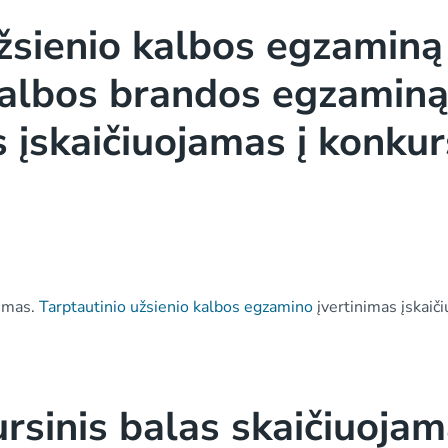
užsienio kalbos egzaminą 
 kalbos brandos egzaminą
s įskaičiuojamas į konkur
nimas.
Tarptautinio užsienio kalbos egzamino
įvertinimas įskaič
rsinis balas skaičiuoja