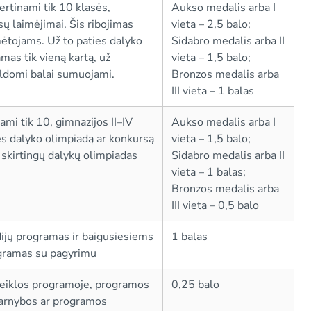
ertinami tik 10 klasės,
Aukso medalis arba I
sų laimėjimai. Šis ribojimas
vieta – 2,5 balo;
ėtojams. Už to paties dalyko
Sidabro medalis arba II
mas tik vieną kartą, už
vieta – 1,5 balo;
pildomi balai sumuojami.
Bronzos medalis arba
III vieta – 1 balas
ami tik 10, gimnazijos II–IV
Aukso medalis arba I
ies dalyko olimpiadą ar konkursą
vieta – 1,5 balo;
ž skirtingų dalykų olimpiadas
Sidabro medalis arba II
vieta – 1 balas;
Bronzos medalis arba
III vieta – 0,5 balo
udijų programas ir baigusiesiems
1 balas
ogramas su pagyrimu
veiklos programoje, programos
0,25 balo
arnybos ar programos