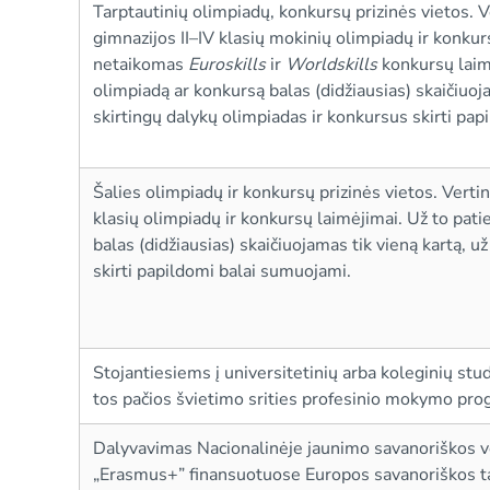
Tarptautinių olimpiadų, konkursų prizinės vietos. V
gimnazijos II–IV klasių mokinių olimpiadų ir konkur
netaikomas
Euroskills
ir
Worldskills
konkursų laim
olimpiadą ar konkursą balas (didžiausias) skaičiuoja
skirtingų dalykų olimpiadas ir konkursus skirti pa
Šalies olimpiadų ir konkursų prizinės vietos. Vertin
klasių olimpiadų ir konkursų laimėjimai. Už to pat
balas (didžiausias) skaičiuojamas tik vieną kartą, u
skirti papildomi balai sumuojami.
Stojantiesiems į universitetinių arba koleginių st
tos pačios švietimo srities profesinio mokymo pr
Dalyvavimas Nacionalinėje jaunimo savanoriškos 
„Erasmus+” finansuotuose Europos savanoriškos t