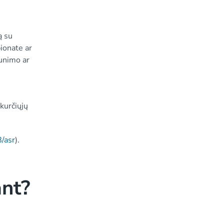
ą su
ionate ar
aunimo ar
kurčiųjų
/asr
).
ant?