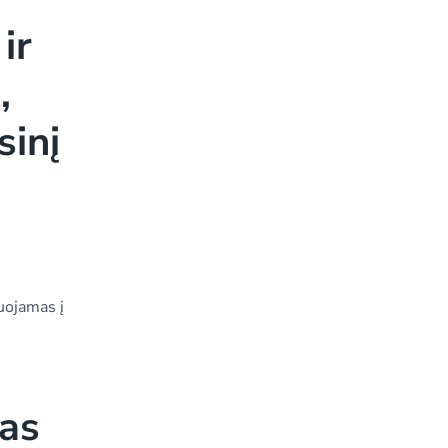
ir
,
sinį
iuojamas į
mas