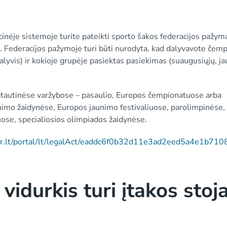
inėje sistemoje turite pateikti sporto šakos federacijos pažym
. Federacijos pažymoje turi būti nurodyta, kad dalyvavote čemp
alyvis) ir kokioje grupėje pasiektas pasiekimas (suaugusiųjų, j
ptautinėse varžybose – pasaulio, Europos čempionatuose arba
imo žaidynėse, Europos jaunimo festivaliuose, parolimpinėse, 
uose, specialiosios olimpiados žaidynėse.
ar.lt/portal/lt/legalAct/eaddc6f0b32d11e3ad2eed5a4e1b7108
vidurkis turi įtakos stoj