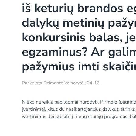
iš keturių brandos 
dalykų metinių pažy
konkursinis balas, je
egzaminus? Ar galim
pažymius imti skaiči
Paskelbta
Deimantė Vainorytė
,
04-12
.
Nieko nereikia papildomai nurodyti. Pirmojo (pagrind
įvertinimai, kitus du nesikartojančius dalykus atrin
įvertinimus. Jei stosite į menų studijų programas, b