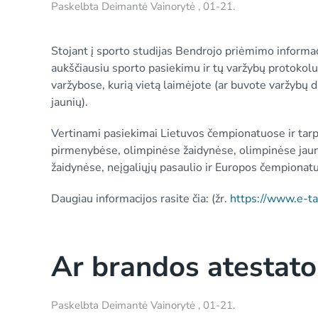
Paskelbta
Deimantė Vainorytė
,
01-21
.
Stojant į sporto studijas Bendrojo priėmimo informac
aukščiausiu sporto pasiekimu ir tų varžybų protokolu
varžybose, kurią vietą laimėjote (ar buvote varžybų d
jaunių).
Vertinami pasiekimai Lietuvos čempionatuose ir tar
pirmenybėse, olimpinėse žaidynėse, olimpinėse jaun
žaidynėse, neįgaliųjų pasaulio ir Europos čempionat
Daugiau informacijos rasite čia: (žr.
https://www.e-t
Ar brandos atestato 
Paskelbta
Deimantė Vainorytė
,
01-21
.