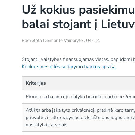
Už kokius pasiekimu
balai stojant į Liet
Paskelbta
Deimantė Vainorytė
,
04-12
.
Stojant į valstybės finansuojamas vietas, papildomi b
Konkursinės eilės sudarymo tvarkos aprašą
:
Kriterijus
Pirmojo arba antrojo dalyko brandos darbo ne žeme
Atlikta arba įskaityta privalomoji pradinė karo ta
prievolės ir alternatyviosios krašto apsaugos tarny
nustatytais atvejais