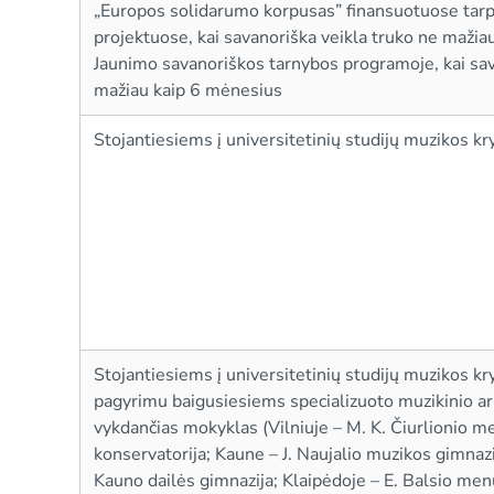
„Europos solidarumo korpusas” finansuotuose tarp
projektuose, kai savanoriška veikla truko ne mažia
Jaunimo savanoriškos tarnybos programoje, kai sav
mažiau kaip 6 mėnesius
Stojantiesiems į universitetinių studijų muzikos k
Stojantiesiems į universitetinių studijų muzikos kr
pagyrimu baigusiesiems specializuoto muzikinio 
vykdančias mokyklas (Vilniuje – M. K. Čiurlionio m
konservatorija; Kaune – J. Naujalio muzikos gimnazi
Kauno dailės gimnazija; Klaipėdoje – E. Balsio men