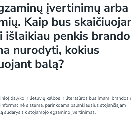
egzaminų įvertinimų arba
mių. Kaip bus skaičiuoj
i išlaikiau penkis brando
a nurodyti, kokius
uojant balą?
inio) dalyko ir lietuvių kalbos ir literatūros bus imami brando
ks informacinė sistema, parinkdama palankiausius stojančiajam
alą sudarys tik stojamojo egzamino įvertinimas.