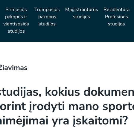
Pirmosios
Trumposios
Magistrantūros
Rezidentūra
pakopos ir
pakopos
studijos
Profesinės
vientisosios
studijos
studijos
studijos
ičiavimas
 studijas, kokius dokume
norint įrodyti mano sport
imėjimai yra įskaitomi?