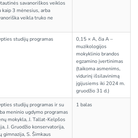
tautinės savanoriškos veiklos
u kaip 3 mėnesius, arba
anoriška veikla truko ne
rypties studijų programas
0,15 × A, čia A –
muzikologijos
mokyklinio brandos
egzamino įvertinimas
(taikoma asmenims,
vidurinį išsilavinimą
įgijusiems iki 2024 m.
gruodžio 31 d.)
ypties studijų programas ir su
1 balas
arba meninio ugdymo programas
enų mokykla, J. Tallat-Kelpšos
ja, J. Gruodžio konservatorija,
ų gimnazija, S. Šimkaus