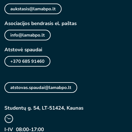
aukstasis@lamabpo.lt
Asociacijos bendrasis el. paštas
info@lamabpo.lt
Atstovė spaudai
+370 685 91460
atstovas.spaudai@lamabpo.lt
Studentų g. 54, LT-51424, Kaunas
I-IV 08:00-17:00