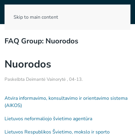
Skip to main content
FAQ Group:
Nuorodos
Nuorodos
Paskelbta
Deimantė Vainorytė
,
04-13
.
Atvira informavimo, konsultavimo ir orientavimo sistema
(AIKOS)
Lietuvos neformaliojo švietimo agentūra
Lietuvos Respublikos Švietimo, mokslo ir sporto