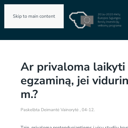
Skip to main content
Ar privaloma laikyt
egzaminą, jei vidurin
m.?
Paskelbta
Deimantė Vainorytė
,
04-12
.
Taip, privaloma pretenduojantiems į visų studijų kryp