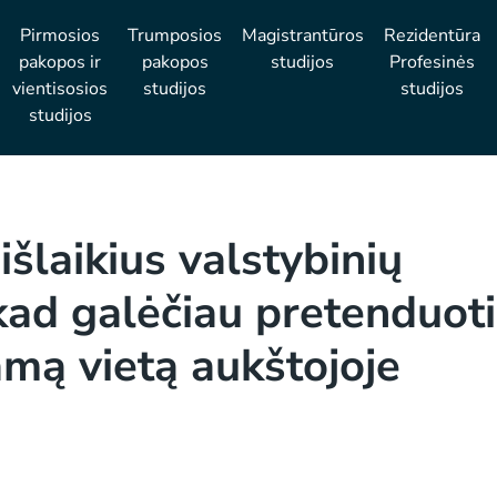
Pirmosios
Trumposios
Magistrantūros
Rezidentūra
pakopos ir
pakopos
studijos
Profesinės
vientisosios
studijos
studijos
studijos
išlaikius valstybinių
ad galėčiau pretenduoti
amą vietą aukštojoje