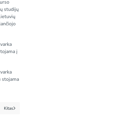
kurso
ų studijų
lietuvių
jančiojo
tvarka
tojama į
tvarka
u stojama
Kitas