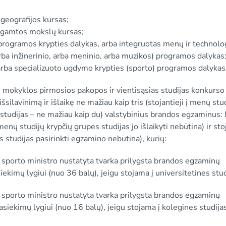
r geografijos kursas;
as gamtos mokslų kursas;
programos krypties dalykas, arba integruotas menų ir technolo
rba inžinerinio, arba meninio, arba muzikos) programos dalykas
 arba specializuoto ugdymo krypties (sporto) programos dalykas
os mokyklos pirmosios pakopos ir vientisąsias studijas konkurs
silavinimą ir išlaikę ne mažiau kaip tris (stojantieji į menų stu
studijas – ne mažiau kaip du) valstybinius brandos egzaminus: 
enų studijų krypčių grupės studijas jo išlaikyti nebūtina) ir sto
studijas pasirinkti egzamino nebūtina), kurių:
ir sporto ministro nustatyta tvarka prilygsta brandos egzaminų
mų lygiui (nuo 36 balų), jeigu stojama į universitetines stud
ir sporto ministro nustatyta tvarka prilygsta brandos egzaminų
imų lygiui (nuo 16 balų), jeigu stojama į kolegines studijas