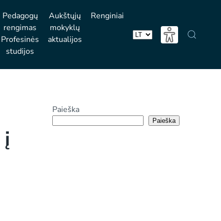
Pedagogų
Aukštųjų
Renginiai
rengimas
mokyklų
Profesinės
aktualijos
Pasirinkite
studijos
kalbą
Paieška
Paieška
 į