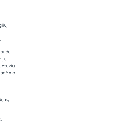
gijų
;
.
o būdu
dijų
lietuvių
jančiojo
ijas;
.