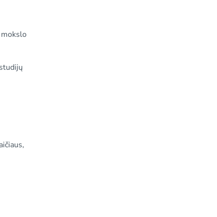
r mokslo
studijų
aičiaus,