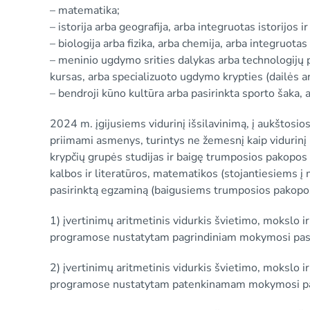
– matematika;
– istorija arba geografija, arba integruotas istorijos i
– biologija arba fizika, arba chemija, arba integruot
– meninio ugdymo srities dalykas arba technologijų 
kursas, arba specializuoto ugdymo krypties (dailės a
– bendroji kūno kultūra arba pasirinkta sporto šaka,
2024 m. įgijusiems vidurinį išsilavinimą, į aukštosi
priimami asmenys, turintys ne žemesnį kaip vidurinį iš
krypčių grupės studijas ir baigę trumposios pakopos 
kalbos ir literatūros, matematikos (stojantiesiems į m
pasirinktą egzaminą (baigusiems trumposios pakopos 
1) įvertinimų aritmetinis vidurkis švietimo, mokslo 
programose nustatytam pagrindiniam mokymosi pasieki
2) įvertinimų aritmetinis vidurkis švietimo, mokslo 
programose nustatytam patenkinamam mokymosi pasiek