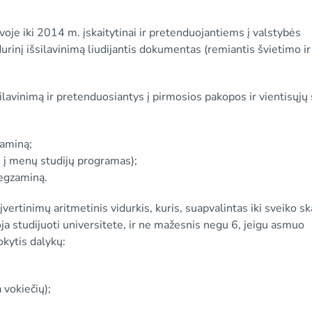
uvoje iki 2014 m. įskaitytinai ir pretenduojantiems į valstybės
urinį išsilavinimą liudijantis dokumentas (remiantis švietimo i
lavinimą ir pretenduosiantys į pirmosios pakopos ir vientisųjų 
zaminą;
 į menų studijų programas);
 egzaminą.
ertinimų aritmetinis vidurkis, kuris, suapvalintas iki sveiko sk
a studijuoti universitete, ir ne mažesnis negu 6, jeigu asmuo
okytis dalykų:
 vokiečių);