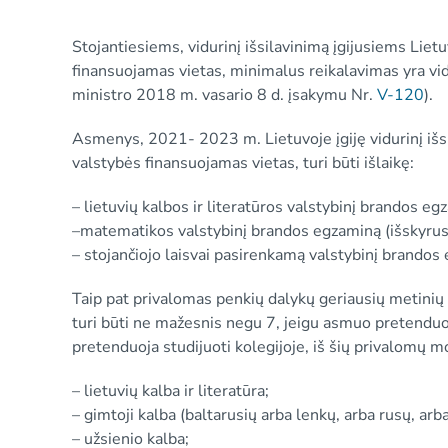
Stojantiesiems, vidurinį išsilavinimą įgijusiems Liet
finansuojamas vietas, minimalus reikalavimas yra vid
ministro 2018 m. vasario 8 d. įsakymu Nr.
V-120
).
Asmenys, 2021- 2023 m. Lietuvoje įgiję vidurinį išsi
valstybės finansuojamas vietas, turi būti išlaikę:
– lietuvių kalbos ir literatūros valstybinį brandos eg
–matematikos valstybinį brandos egzaminą (išskyrus
– stojančiojo laisvai pasirenkamą valstybinį brandos
Taip pat privalomas penkių dalykų geriausių metinių įv
turi būti ne mažesnis negu 7, jeigu asmuo pretenduoj
pretenduoja studijuoti kolegijoje, iš šių privalomų m
– lietuvių kalba ir literatūra;
– gimtoji kalba (baltarusių arba lenkų, arba rusų, arba
– užsienio kalba;