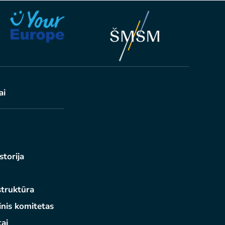
ai
istorija
truktūra
inis komitetas
ai