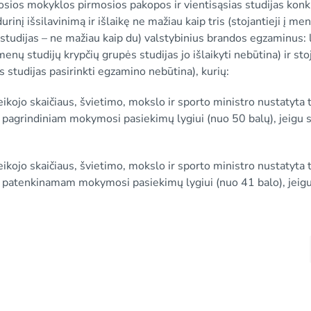
tosios mokyklos pirmosios pakopos ir vientisąsias studijas kon
nį išsilavinimą ir išlaikę ne mažiau kaip tris (stojantieji į men
studijas – ne mažiau kaip du) valstybinius brandos egzaminus: 
enų studijų krypčių grupės studijas jo išlaikyti nebūtina) ir sto
studijas pasirinkti egzamino nebūtina), kurių:
veikojo skaičiaus, švietimo, mokslo ir sporto ministro nustatyta 
agrindiniam mokymosi pasiekimų lygiui (nuo 50 balų), jeigu s
veikojo skaičiaus, švietimo, mokslo ir sporto ministro nustatyta 
patenkinamam mokymosi pasiekimų lygiui (nuo 41 balo), jeig