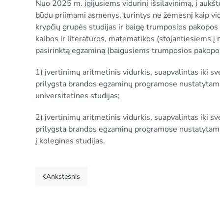
Nuo 2025 m. įgijusiems vidurinį išsilavinimą, į aukš
būdu priimami asmenys, turintys ne žemesnį kaip viduri
krypčių grupės studijas ir baigę trumposios pakopos 
kalbos ir literatūros, matematikos (stojantiesiems į m
pasirinktą egzaminą (baigusiems trumposios pakopos 
1) įvertinimų aritmetinis vidurkis, suapvalintas iki s
prilygsta brandos egzaminų programose nustatytam p
universitetines studijas;
2) įvertinimų aritmetinis vidurkis, suapvalintas iki s
prilygsta brandos egzaminų programose nustatytam 
į kolegines studijas.
Ankstesnis