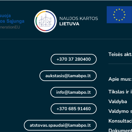
Teisės akt
+370 37 280400
aukstasis@lamabpo.lt
Apie mus:
Tikslas ir 
info@lamabpo.lt
Valdyba
+370 685 91460
Valdymo s
Konsultac
atstovas.spaudai@lamabpo.lt
Dokument