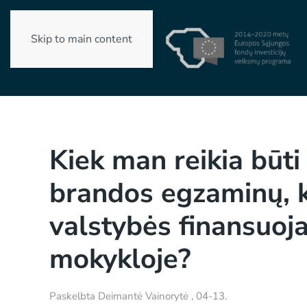
Skip to main content
Kiek man reikia būti 
brandos egzaminų, k
valstybės finansuoj
mokykloje?
Paskelbta
Deimantė Vainorytė
,
04-13
.