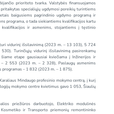
žėjančio prioriteto tvarka. Valstybės finansuojamos
pritaikytas specialiųjų ugdymosi poreikių turintiems
 metais baigusiems pagrindinio ugdymo programą ir
ns programa, o tada siekiantiems kvalifikacijos kartu
valifikacijos ir asmenims, stojantiems į tęstinio
turi vidurinį išsilavinimą (2023 m. – 13 103), 5 724
530). Turinčiųjų vidurinį išsilavinimą pasirenkamų
ų šiame etape gausiausiai kviečiama į Inžinerijos ir
mas – 2 553 (2023 m. – 2 328), Paslaugų asmenims
os programas – 1 832 (2023 m. – 1 875).
 Karaliaus Mindaugo profesinio mokymo centrą, į kurį
ologijų mokymo centre kvietimus gavo 1 053, Šiaulių
alios priežiūros darbuotojo, Elektriko modulinės
 Kosmetiko ir Transporto priemonių remontininko