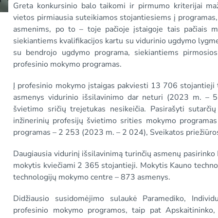
Greta konkursinio balo taikomi ir pirmumo kriterijai ma
vietos pirmiausia suteikiamos stojantiesiems į programas, 
asmenims, po to – toje pačioje įstaigoje tais pačiais
siekiantiems kvalifikacijos kartu su vidurinio ugdymo lygme
su bendrojo ugdymo programa, siekiantiems pirmosios k
profesinio mokymo programas.
Į profesinio mokymo įstaigas pakviesti 13 706 stojantieji 
asmenys vidurinio išsilavinimo dar neturi (2023 m. – 5 
švietimo sričių trejetukas nesikeičia. Pasirašyti sutarči
inžinerinių profesijų švietimo srities mokymo progra
programas – 2 253 (2023 m. – 2 024), Sveikatos priežiūr
Daugiausia vidurinį išsilavinimą turinčių asmenų pasirinko
mokytis kviečiami 2 365 stojantieji. Mokytis Kauno techn
technologijų mokymo centre – 873 asmenys.
Didžiausio susidomėjimo sulaukė Paramediko, Individu
profesinio mokymo programos, taip pat Apskaitininko,