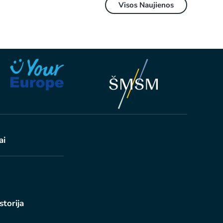
Visos Naujienos
ai
istorija