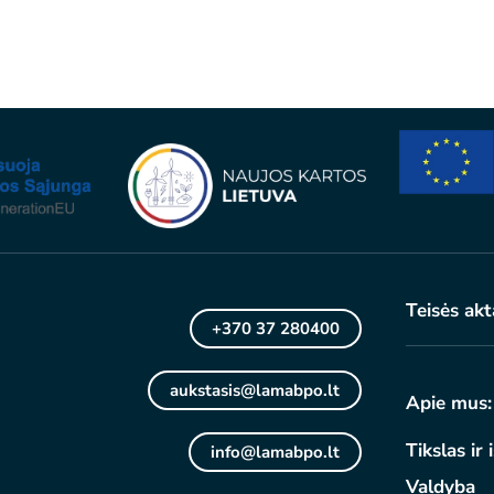
Teisės akt
+370 37 280400
aukstasis@lamabpo.lt
Apie mus:
Tikslas ir 
info@lamabpo.lt
Valdyba