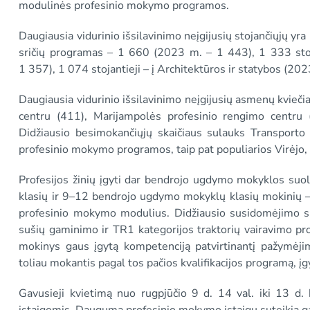
modulinės profesinio mokymo programos.
Daugiausia vidurinio išsilavinimo neįgijusių stojančiųjų yra k
sričių programas – 1 660 (2023 m. – 1 443), 1 333 sto
1 357), 1 074 stojantieji – į Architektūros ir statybos (20
Daugiausia vidurinio išsilavinimo neįgijusių asmenų kvieč
centru (411), Marijampolės profesinio rengimo centru 
Didžiausio besimokančiųjų skaičiaus sulauks Transporto
profesinio mokymo programos, taip pat populiarios Virėjo,
Profesijos žinių įgyti dar bendrojo ugdymo mokyklos suo
klasių ir 9–12 bendrojo ugdymo mokyklų klasių mokinių –
profesinio mokymo modulius. Didžiausio susidomėjimo s
sušių gaminimo ir TR1 kategorijos traktorių vairavimo p
mokinys gaus įgytą kompetenciją patvirtinantį pažymėjimą
toliau mokantis pagal tos pačios kvalifikacijos programą, į
Gavusieji kvietimą nuo rugpjūčio 9 d. 14 val. iki 13 d.