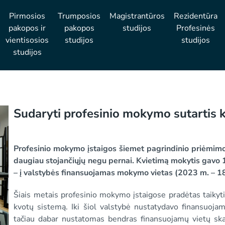
Pirmosios
Trumposios
Magistrantūros
Rezidentūra
pakopos ir
pakopos
studijos
Profesinės
vientisosios
studijos
studijos
studijos
Sudaryti profesinio mokymo sutartis k
Profesinio mokymo įstaigos šiemet pagrindinio priėmim
daugiau stojančiųjų negu pernai. Kvietimą mokytis gavo 
– į valstybės finansuojamas mokymo vietas (2023 m. – 1
Šiais metais profesinio mokymo įstaigose pradėtas taikyti
kvotų sistemą. Iki šiol valstybė nustatydavo finansuojamų
tačiau dabar nustatomas bendras finansuojamų vietų skaič