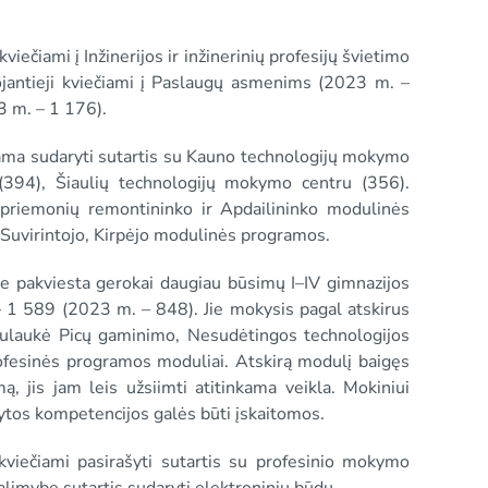
viečiami į Inžinerijos ir inžinerinių profesijų švietimo
jantieji kviečiami į Paslaugų asmenims (2023 m. –
23 m. – 1 176).
iama sudaryti sutartis su Kauno technologijų mokymo
(394), Šiaulių technologijų mokymo centru (356).
 priemonių remontininko ir Apdailininko modulinės
 Suvirintojo, Kirpėjo modulinės programos.
le pakviesta gerokai daugiau būsimų I–IV gimnazijos
 1 589 (2023 m. – 848). Jie mokysis pagal atskirus
ulaukė Picų gaminimo, Nesudėtingos technologijos
rofesinės programos moduliai. Atskirą modulį baigęs
, jis jam leis užsiimti atitinkama veikla. Mokiniui
gytos kompetencijos galės būti įskaitomos.
 kviečiami pasirašyti sutartis su profesinio mokymo