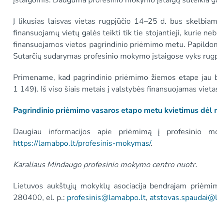
įstaigomis. Dauguma profesinio mokymo įstaigų suteikia ga
Į likusias laisvas vietas rugpjūčio 14–25 d. bus skelb
finansuojamų vietų galės teikti tik tie stojantieji, kurie 
finansuojamos vietos pagrindinio priėmimo metu. Papildom
Sutarčių sudarymas profesinio mokymo įstaigose vyks rug
Primename, kad pagrindinio priėmimo žiemos etape jau
1 149). Iš viso šiais metais į valstybės finansuojamas viet
Pagrindinio priėmimo vasaros etapo metu kvietimus dė
Daugiau informacijos apie priėmimą į profesinio m
https://lamabpo.lt/profesinis-mokymas/
.
Karaliaus Mindaugo profesinio mokymo centro nuotr.
Lietuvos aukštųjų mokyklų asociacija bendrajam priėmi
280400, el. p.:
profesinis@lamabpo.lt
,
atstovas.spaudai@