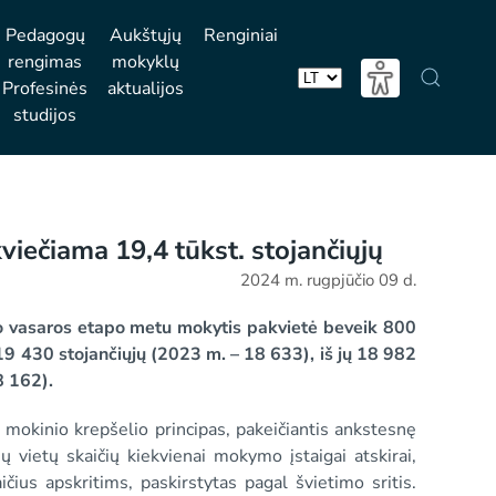
Pedagogų
Aukštųjų
Renginiai
rengimas
mokyklų
Profesinės
aktualijos
Pasirinkite
studijos
kalbą
viečiama 19,4 tūkst. stojančiųjų
2024 m. rugpjūčio 09 d.
o vasaros etapo metu mokytis pakvietė beveik 800
19 430 stojančiųjų (2023 m. – 18 633), iš jų 18 982
8 162).
 mokinio krepšelio principas, pakeičiantis ankstesnę
 vietų skaičių kiekvienai mokymo įstaigai atskirai,
ius apskritims, paskirstytas pagal švietimo sritis.