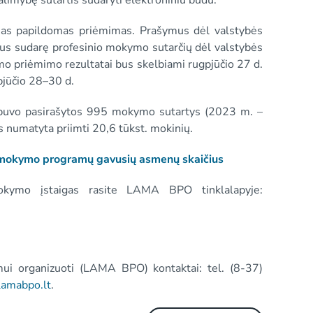
limybę sutartis sudaryti elektroniniu būdu.
iamas papildomas priėmimas. Prašymus dėl valstybės
nebus sudarę profesinio mokymo sutarčių dėl valstybės
o priėmimo rezultatai bus skelbiami rugpjūčio 27 d.
pjūčio 28–30 d.
 buvo pasirašytos 995 mokymo sutartys (2023 m. –
as numatyta priimti 20,6 tūkst. mokinių.
l mokymo programų gavusių asmenų skaičius
okymo įstaigas rasite LAMA BPO tinklalapyje:
mui organizuoti (LAMA BPO) kontaktai: tel. (8-37)
lamabpo.lt
.